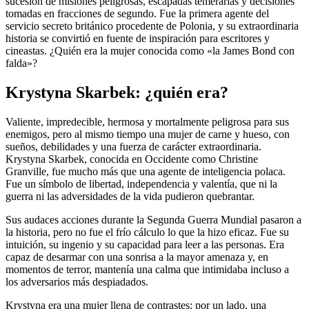
sucesión de misiones peligrosas, escapadas temerarias y decisiones
tomadas en fracciones de segundo. Fue la primera agente del
servicio secreto británico procedente de Polonia, y su extraordinaria
historia se convirtió en fuente de inspiración para escritores y
cineastas. ¿Quién era la mujer conocida como «la James Bond con
falda»?
Krystyna Skarbek: ¿quién era?
Valiente, impredecible, hermosa y mortalmente peligrosa para sus
enemigos, pero al mismo tiempo una mujer de carne y hueso, con
sueños, debilidades y una fuerza de carácter extraordinaria.
Krystyna Skarbek, conocida en Occidente como Christine
Granville, fue mucho más que una agente de inteligencia polaca.
Fue un símbolo de libertad, independencia y valentía, que ni la
guerra ni las adversidades de la vida pudieron quebrantar.
Sus audaces acciones durante la Segunda Guerra Mundial pasaron a
la historia, pero no fue el frío cálculo lo que la hizo eficaz. Fue su
intuición, su ingenio y su capacidad para leer a las personas. Era
capaz de desarmar con una sonrisa a la mayor amenaza y, en
momentos de terror, mantenía una calma que intimidaba incluso a
los adversarios más despiadados.
Krystyna era una mujer llena de contrastes: por un lado, una