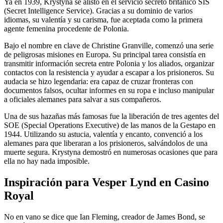
Ya en 1939, Krystyna se alistó en el servicio secreto británico SIS
(Secret Intelligence Service). Gracias a su dominio de varios
idiomas, su valentía y su carisma, fue aceptada como la primera
agente femenina procedente de Polonia.
Bajo el nombre en clave de Christine Granville, comenzó una serie
de peligrosas misiones en Europa. Su principal tarea consistía en
transmitir información secreta entre Polonia y los aliados, organizar
contactos con la resistencia y ayudar a escapar a los prisioneros. Su
audacia se hizo legendaria: era capaz de cruzar fronteras con
documentos falsos, ocultar informes en su ropa e incluso manipular
a oficiales alemanes para salvar a sus compañeros.
Una de sus hazañas más famosas fue la liberación de tres agentes del
SOE (Special Operations Executive) de las manos de la Gestapo en
1944. Utilizando su astucia, valentía y encanto, convenció a los
alemanes para que liberaran a los prisioneros, salvándolos de una
muerte segura. Krystyna demostró en numerosas ocasiones que para
ella no hay nada imposible.
Inspiración para Vesper Lynd en Casino
Royal
No en vano se dice que Ian Fleming, creador de James Bond, se