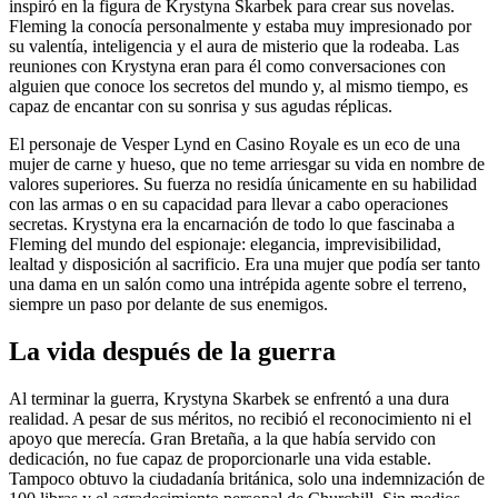
inspiró en la figura de Krystyna Skarbek para crear sus novelas.
Fleming la conocía personalmente y estaba muy impresionado por
su valentía, inteligencia y el aura de misterio que la rodeaba. Las
reuniones con Krystyna eran para él como conversaciones con
alguien que conoce los secretos del mundo y, al mismo tiempo, es
capaz de encantar con su sonrisa y sus agudas réplicas.
El personaje de Vesper Lynd en Casino Royale es un eco de una
mujer de carne y hueso, que no teme arriesgar su vida en nombre de
valores superiores. Su fuerza no residía únicamente en su habilidad
con las armas o en su capacidad para llevar a cabo operaciones
secretas. Krystyna era la encarnación de todo lo que fascinaba a
Fleming del mundo del espionaje: elegancia, imprevisibilidad,
lealtad y disposición al sacrificio. Era una mujer que podía ser tanto
una dama en un salón como una intrépida agente sobre el terreno,
siempre un paso por delante de sus enemigos.
La vida después de la guerra
Al terminar la guerra, Krystyna Skarbek se enfrentó a una dura
realidad. A pesar de sus méritos, no recibió el reconocimiento ni el
apoyo que merecía. Gran Bretaña, a la que había servido con
dedicación, no fue capaz de proporcionarle una vida estable.
Tampoco obtuvo la ciudadanía británica, solo una indemnización de